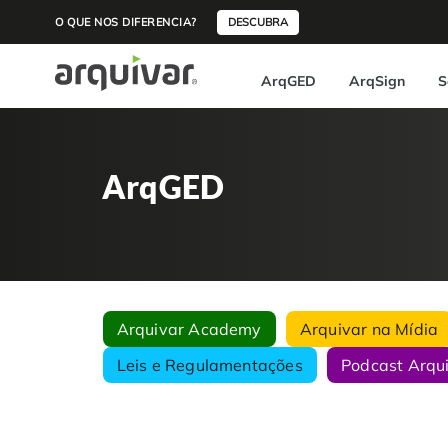
O QUE NOS DIFERENCIA?
DESCUBRA
ArqGED
ArqSign
S
ArqGED
Arquivar Academy
Arquivar na Mídia
Leis e Regulamentações
Podcast Arqu