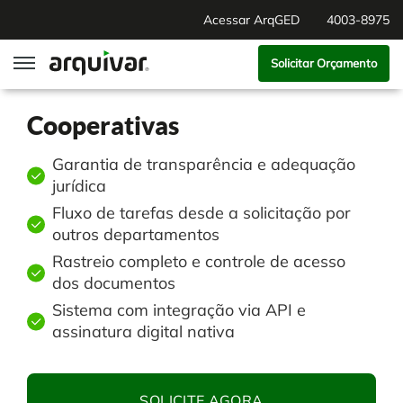
Acessar ArqGED
4003-8975
Solicitar Orçamento
ArqGED
Cooperativas
ArqSign
Garantia de transparência e adequação
jurídica
Soluções
Fluxo de tarefas desde a solicitação por
outros departamentos
Rastreio completo e controle de acesso
Gestão de Documentos
Segmentos
dos documentos
Sistema com integração via API e
Digitalização
RH Digital
Institucional
assinatura digital nativa
Software para BPM
Agronegócio
Sobre Nós
SOLICITE AGORA