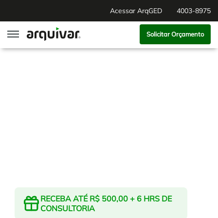
Acessar ArqGED
4003-8975
Solicitar Orçamento
ArqGED
ArqSign
Soluções
Gestão de Documentos
Segmentos
Digitalização
RH Digital
Institucional
Software para BPM
Agronegócio
RECEBA ATÉ R$ 500,00 + 6 HRS DE
Sobre Nós
CONSULTORIA