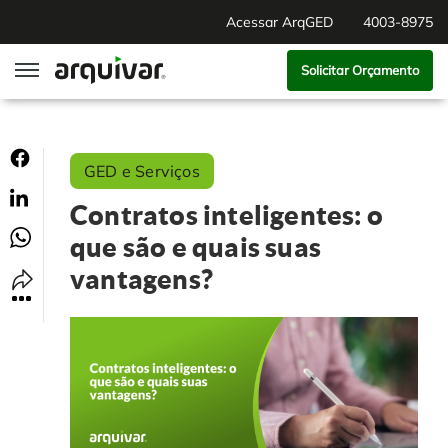
Acessar ArqGED
4003-8975
Solicitar Orçamento
ArqGED
GED e Serviços
ArqSign
Contratos inteligentes: o
Soluções
que são e quais suas
vantagens?
Gestão de Documentos
Segmentos
Digitalização
RH Digital
Institucional
Software para BPM
Agronegócio
Sobre Nós