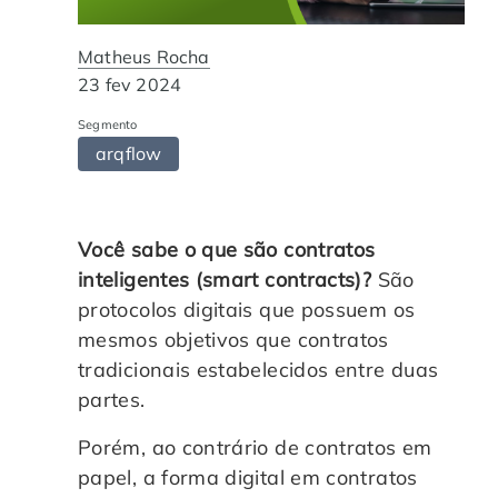
Automação de Processos
Hospitais e Clínicas
Cases de Sucesso
O QUE NOS DIFERENCIA?
DESCUBRA
Matheus Rocha
Educação Corporativa
Instituições de Ensino
Nossas Unidades
23 fev 2024
Segmento
Gerenciamento de NF-e
Departamento Pessoal
Blog
arqflow
Adequação à LGPD
Departamento Financeiro
Trabalhe Conosco
Você sabe o que são contratos
Assinatura Digital
Cooperativas
inteligentes (smart contracts)?
São
protocolos digitais que possuem os
Auditoria de Processos
mesmos objetivos que contratos
tradicionais estabelecidos entre duas
Transformação Digital
partes.
Porém, ao contrário de contratos em
Gestão do Departamento Pessoal
papel, a forma digital em contratos