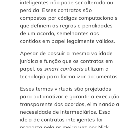
inteligentes não pode ser alterada ou
Controle e Organização de Documentos Físicos
perdida. Esses contratos são
compostos por códigos computacionais
Guarda de Documentos
que definem as regras e penalidades
de um acordo, semelhantes aos
Consultoria Documental
contidos em papel legalmente válidos.
Apesar de possuir a mesma validade
jurídica e função que os contratos em
papel, os
smart contracts
utilizam a
tecnologia para formalizar documentos.
Esses termos virtuais são projetados
para automatizar e garantir a execução
transparente dos acordos, eliminando a
necessidade de intermediários. Essa
ideia de contratos inteligentes foi
proposta pela primeira vez por Nick