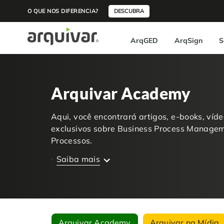
O QUE NOS DIFERENCIA?
DESCUBRA
ArqGED
ArqSign
S
Arquivar Academy
Aqui, você encontrará artigos, e-books, víd
exclusivos sobre Business Process Manage
Processos.
Saiba mais
Arquivar Academy
Arquivar na Mídia