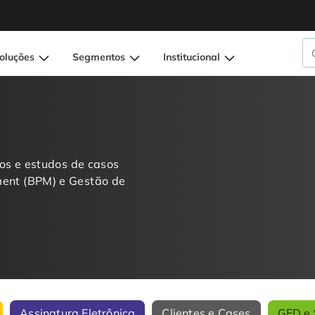
oluções
Segmentos
Institucional
eos e estudos de casos
ment (BPM) e Gestão de
Assinatura Eletrônica
Clientes e Cases
GED e 