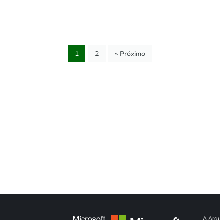
1
2
» Próximo
A Arqu