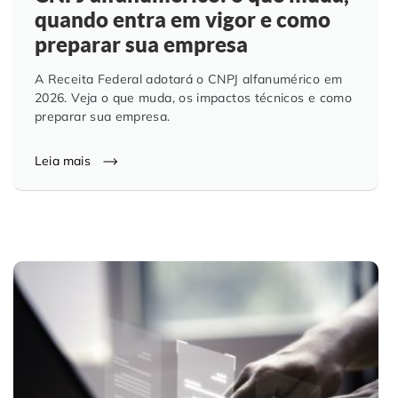
quando entra em vigor e como
Controle e Organização de Documentos Físicos
preparar sua empresa
Guarda de Documentos
A Receita Federal adotará o CNPJ alfanumérico em
2026. Veja o que muda, os impactos técnicos e como
preparar sua empresa.
Consultoria Documental
Leia mais