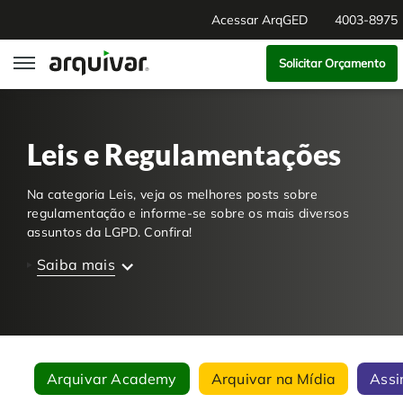
Acessar ArqGED
4003-8975
Solicitar Orçamento
ArqGED
Leis e Regulamentações
ArqSign
Na categoria Leis, veja os melhores posts sobre
Soluções
regulamentação e informe-se sobre os mais diversos
assuntos da LGPD. Confira!
Gestão de Documentos
Segmentos
Saiba mais
Digitalização
RH Digital
Institucional
Software para BPM
Agronegócio
Sobre Nós
Arquivar Academy
Arquivar na Mídia
Assi