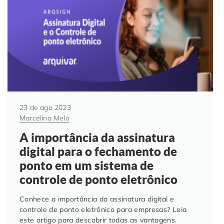
Automação de Processos
Hospitais e Clínicas
Cases de Sucesso
O QUE NOS DIFERENCIA?
DESCUBRA
Educação Corporativa
Instituições de Ensino
Nossas Unidades
Gerenciamento de NF-e
Departamento Pessoal
Blog
Adequação à LGPD
Departamento Financeiro
Trabalhe Conosco
23 de ago 2023
Marcelina Melo
Assinatura Digital
Cooperativas
A importância da assinatura
digital para o fechamento de
Auditoria de Processos
ponto em um sistema de
controle de ponto eletrônico
Transformação Digital
Conhece a importância da assinatura digital e
Gestão do Departamento Pessoal
controle de ponto eletrônico para empresas? Leia
este artigo para descobrir todas as vantagens.