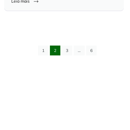
Leia mais
1
2
3
…
6