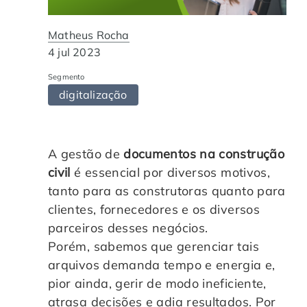
Automação de Processos
Hospitais e Clínicas
Cases de Sucesso
O QUE NOS DIFERENCIA?
DESCUBRA
Matheus Rocha
Educação Corporativa
Instituições de Ensino
Nossas Unidades
4 jul 2023
Segmento
Gerenciamento de NF-e
Departamento Pessoal
Blog
digitalização
Adequação à LGPD
Departamento Financeiro
Trabalhe Conosco
A gestão de
documentos na construção
Assinatura Digital
Cooperativas
civil
é essencial por diversos motivos,
tanto para as construtoras quanto para
Auditoria de Processos
clientes, fornecedores e os diversos
parceiros desses negócios.
Transformação Digital
Porém, sabemos que gerenciar tais
arquivos demanda tempo e energia e,
pior ainda, gerir de modo ineficiente,
Gestão do Departamento Pessoal
atrasa decisões e adia resultados. Por