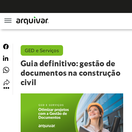
ArqGED
GED e Serviços
ArqSign
Guia definitivo: gestão de
Soluções
documentos na construção
civil
Gestão de Documentos
Segmentos
Digitalização
RH Digital
Institucional
Software para BPM
Agronegócio
Sobre Nós