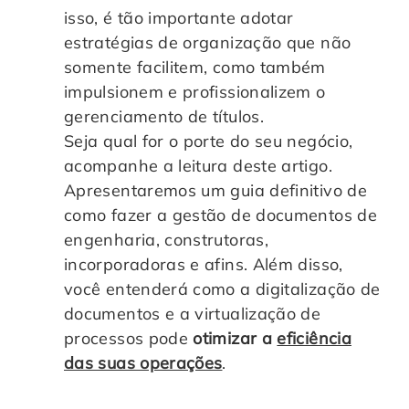
isso, é tão importante adotar
Controle e Organização de Documentos Físicos
estratégias de organização que não
somente facilitem, como também
Guarda de Documentos
impulsionem e profissionalizem o
gerenciamento de títulos.
Consultoria Documental
Seja qual for o porte do seu negócio,
acompanhe a leitura deste artigo.
Apresentaremos um guia definitivo de
como fazer a gestão de documentos de
engenharia, construtoras,
incorporadoras e afins. Além disso,
você entenderá como a digitalização de
documentos e a virtualização de
processos pode
otimizar a
eficiência
das suas operações
.