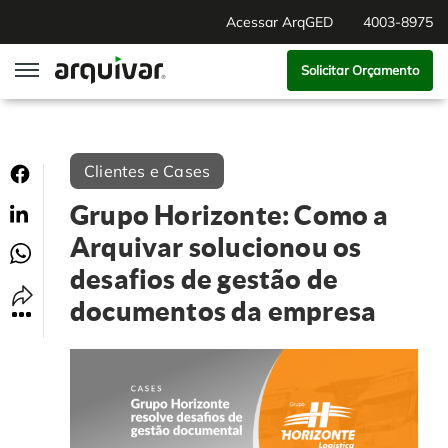
Acessar ArqGED
4003-8975
Solicitar Orçamento
ArqGED
Clientes e Cases
ArqSign
Grupo Horizonte: Como a
Soluções
Arquivar solucionou os
desafios de gestão de
Gestão de Documentos
Segmentos
documentos da empresa
Digitalização
RH Digital
Institucional
Software para BPM
Agronegócio
Sobre Nós