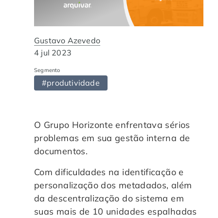
Automação de Processos
Hospitais e Clínicas
Cases de Sucesso
O QUE NOS DIFERENCIA?
DESCUBRA
Educação Corporativa
Instituições de Ensino
Nossas Unidades
Gustavo Azevedo
4 jul 2023
Gerenciamento de NF-e
Departamento Pessoal
Blog
Segmento
#produtividade
Adequação à LGPD
Departamento Financeiro
Trabalhe Conosco
Assinatura Digital
Cooperativas
O Grupo Horizonte enfrentava sérios
problemas em sua gestão interna de
Auditoria de Processos
documentos.
Com dificuldades na identificação e
Transformação Digital
personalização dos metadados, além
da descentralização do sistema em
Gestão do Departamento Pessoal
suas mais de 10 unidades espalhadas