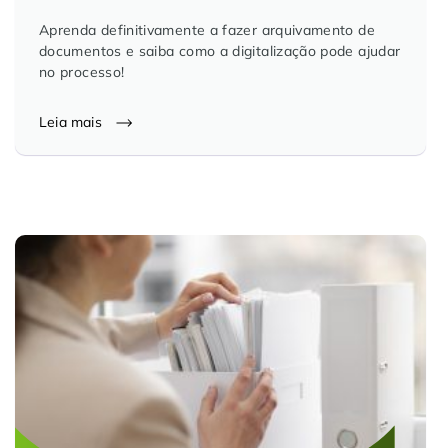
Controle e Organização de Documentos Físicos
Aprenda definitivamente a fazer arquivamento de
documentos e saiba como a digitalização pode ajudar
no processo!
Guarda de Documentos
Leia mais
Consultoria Documental