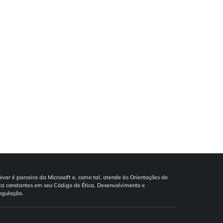
ivar é parceira da Microsoft e, como tal, atende às Orientações de
a constantes em seu Código de Ética, Desenvolvimento e
egulação.