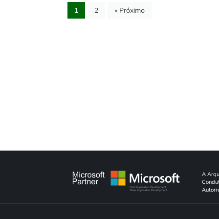
1
2
» Próximo
A Arqu
Condut
Autorr