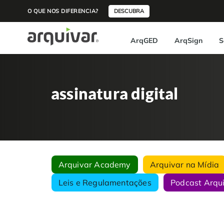
O QUE NOS DIFERENCIA?
DESCUBRA
ArqGED
ArqSign
S
assinatura digital
Arquivar Academy
Arquivar na Mídia
Leis e Regulamentações
Podcast Arqu