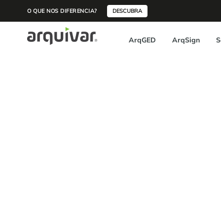
O QUE NOS DIFERENCIA?
DESCUBRA
ArqGED
ArqSign
S