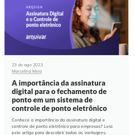
Automação de Processos
Hospitais e Clínicas
Cases de Sucesso
O QUE NOS DIFERENCIA?
DESCUBRA
Educação Corporativa
Instituições de Ensino
Nossas Unidades
Gerenciamento de NF-e
Departamento Pessoal
Blog
Adequação à LGPD
Departamento Financeiro
Trabalhe Conosco
23 de ago 2023
Marcelina Melo
Assinatura Digital
Cooperativas
A importância da assinatura
digital para o fechamento de
Auditoria de Processos
ponto em um sistema de
controle de ponto eletrônico
Transformação Digital
Conhece a importância da assinatura digital e
Gestão do Departamento Pessoal
controle de ponto eletrônico para empresas? Leia
este artigo para descobrir todas as vantagens.