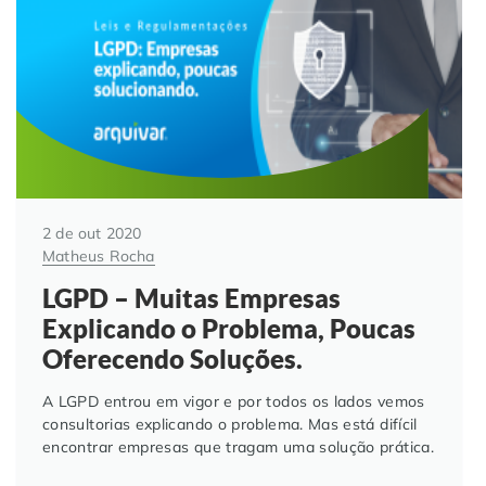
Automação de Processos
Hospitais e Clínicas
Cases de Sucesso
O QUE NOS DIFERENCIA?
DESCUBRA
Educação Corporativa
Instituições de Ensino
Nossas Unidades
Gerenciamento de NF-e
Departamento Pessoal
Blog
Adequação à LGPD
Departamento Financeiro
Trabalhe Conosco
2 de out 2020
Matheus Rocha
Assinatura Digital
Cooperativas
LGPD – Muitas Empresas
Explicando o Problema, Poucas
Auditoria de Processos
Oferecendo Soluções.
Transformação Digital
A LGPD entrou em vigor e por todos os lados vemos
consultorias explicando o problema. Mas está difícil
encontrar empresas que tragam uma solução prática.
Gestão do Departamento Pessoal