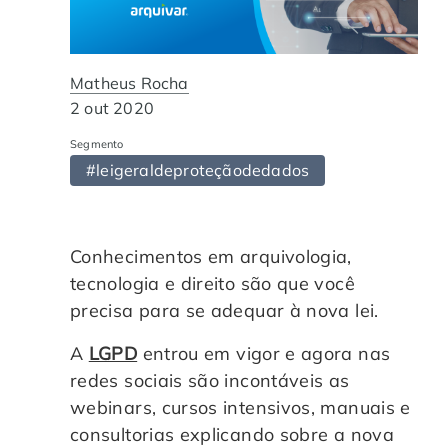
Automação de Processos
Hospitais e Clínicas
Cases de Sucesso
O QUE NOS DIFERENCIA?
DESCUBRA
Educação Corporativa
Instituições de Ensino
Nossas Unidades
Matheus Rocha
2 out 2020
Gerenciamento de NF-e
Departamento Pessoal
Blog
Segmento
#leigeraldeproteçãodedados
Adequação à LGPD
Departamento Financeiro
Trabalhe Conosco
Assinatura Digital
Cooperativas
Conhecimentos em arquivologia,
tecnologia e direito são que você
Auditoria de Processos
precisa para se adequar à nova lei.
A
LGPD
entrou em vigor e agora nas
Transformação Digital
redes sociais são incontáveis as
webinars, cursos intensivos, manuais e
Gestão do Departamento Pessoal
consultorias explicando sobre a nova