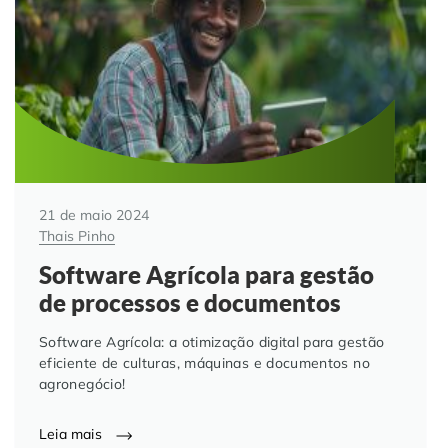
Automação de Processos
Hospitais e Clínicas
Cases de Sucesso
O QUE NOS DIFERENCIA?
DESCUBRA
Educação Corporativa
Instituições de Ensino
Nossas Unidades
Gerenciamento de NF-e
Departamento Pessoal
Blog
Adequação à LGPD
Departamento Financeiro
Trabalhe Conosco
21 de maio 2024
Thais Pinho
Assinatura Digital
Cooperativas
Software Agrícola para gestão
de processos e documentos
Auditoria de Processos
Software Agrícola: a otimização digital para gestão
Transformação Digital
eficiente de culturas, máquinas e documentos no
agronegócio!
Gestão do Departamento Pessoal
Leia mais