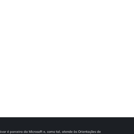
ivar é parceira da Microsoft e, como tal, atende às Orientações de