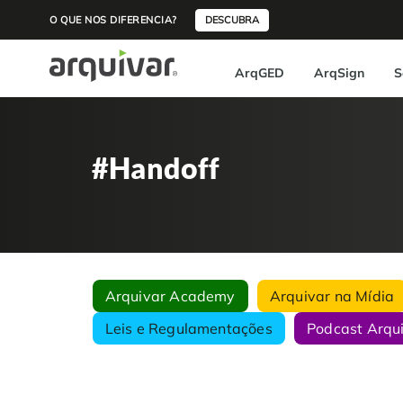
O QUE NOS DIFERENCIA?
DESCUBRA
ArqGED
ArqSign
S
#Handoff
Arquivar Academy
Arquivar na Mídia
Leis e Regulamentações
Podcast Arqu