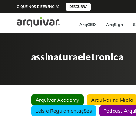
O QUE NOS DIFERENCIA?
DESCUBRA
ArqGED
ArqSign
S
assinaturaeletronica
Arquivar Academy
Arquivar na Mídia
Leis e Regulamentações
Podcast Arqu