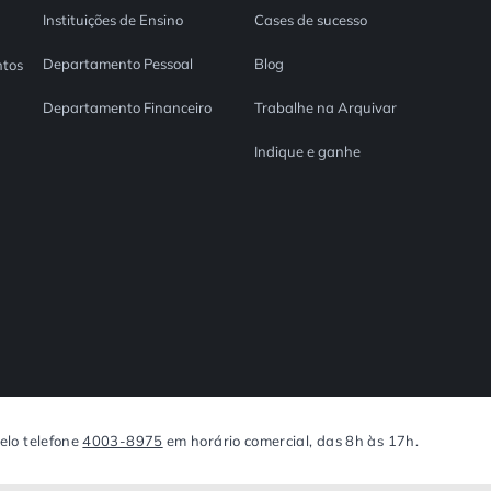
Instituições de Ensino
Cases de sucesso
Departamento Pessoal
Blog
tos
Departamento Financeiro
Trabalhe na Arquivar
Indique e ganhe
elo telefone
4003-8975
em horário comercial, das 8h às 17h.