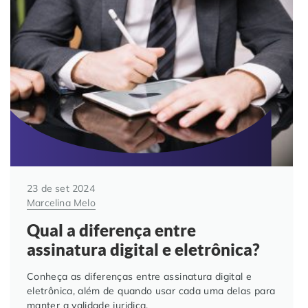
Automação de Processos
Hospitais e Clínicas
Cases de Sucesso
O QUE NOS DIFERENCIA?
DESCUBRA
Educação Corporativa
Instituições de Ensino
Nossas Unidades
Gerenciamento de NF-e
Departamento Pessoal
Blog
Adequação à LGPD
Departamento Financeiro
Trabalhe Conosco
Assinatura Digital
Cooperativas
23 de set 2024
Marcelina Melo
Auditoria de Processos
Qual a diferença entre
Transformação Digital
assinatura digital e eletrônica?
Conheça as diferenças entre assinatura digital e
Gestão do Departamento Pessoal
eletrônica, além de quando usar cada uma delas para
manter a validade juridica.