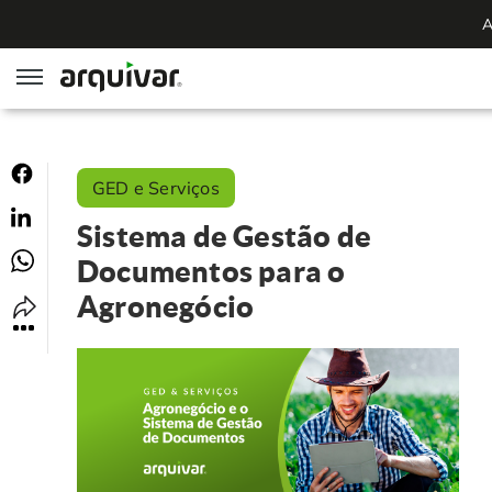
A
ArqGED
GED e Serviços
ArqSign
Sistema de Gestão de
Soluções
Documentos para o
Agronegócio
Gestão de Documentos
Segmentos
Digitalização
RH Digital
Institucional
Software para BPM
Agronegócio
Sobre Nós