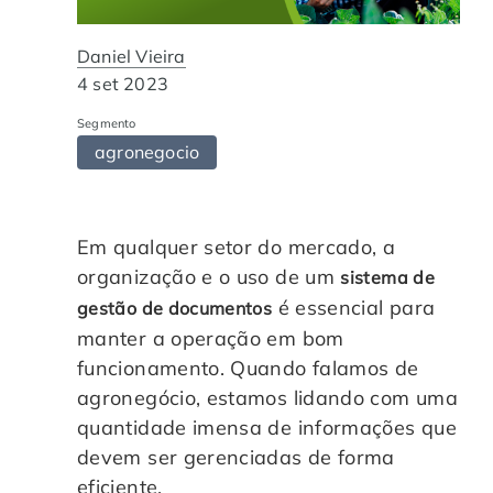
Automação de Processos
Hospitais e Clínicas
Cases de Sucesso
O QUE NOS DIFERENCIA?
DESCUBRA
Daniel Vieira
Educação Corporativa
Instituições de Ensino
Nossas Unidades
4 set 2023
Segmento
Gerenciamento de NF-e
Departamento Pessoal
Blog
agronegocio
Adequação à LGPD
Departamento Financeiro
Trabalhe Conosco
Em qualquer setor do mercado, a
Assinatura Digital
Cooperativas
organização e o uso de um
sistema de
é essencial para
gestão de documentos
Auditoria de Processos
manter a operação em bom
funcionamento. Quando falamos de
Transformação Digital
agronegócio, estamos lidando com uma
quantidade imensa de informações que
devem ser gerenciadas de forma
Gestão do Departamento Pessoal
eficiente.