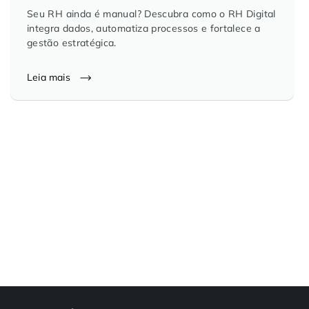
Seu RH ainda é manual? Descubra como o RH Digital
Controle e Organização de Documentos Físicos
integra dados, automatiza processos e fortalece a
gestão estratégica.
Guarda de Documentos
Leia mais
Consultoria Documental