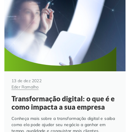
Automação de Processos
Hospitais e Clínicas
Cases de Sucesso
O QUE NOS DIFERENCIA?
DESCUBRA
Educação Corporativa
Instituições de Ensino
Nossas Unidades
Gerenciamento de NF-e
Departamento Pessoal
Blog
Adequação à LGPD
Departamento Financeiro
Trabalhe Conosco
Assinatura Digital
Cooperativas
13 de dez 2022
Eder Ramalho
Auditoria de Processos
Transformação digital: o que é e
Transformação Digital
como impacta a sua empresa
Conheça mais sobre a transformação digital e saiba
Gestão do Departamento Pessoal
como ela pode ajudar seu negócio a ganhar em
tempo, qualidade e conquistar mais clientes.