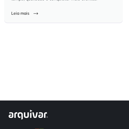
Controle e Organização de Documentos Físicos
Leia mais
Guarda de Documentos
Consultoria Documental