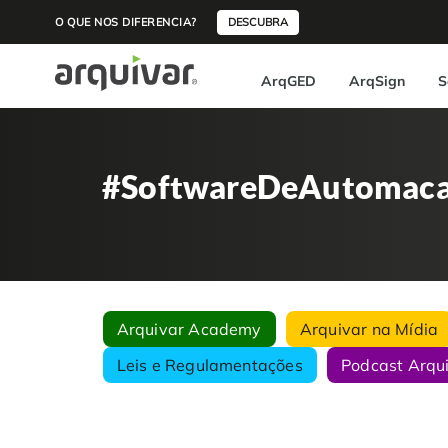
O QUE NOS DIFERENCIA?
DESCUBRA
ArqGED
ArqSign
S
#SoftwareDeAutomaca
Arquivar Academy
Arquivar na Mídia
Leis e Regulamentações
Podcast Arqu