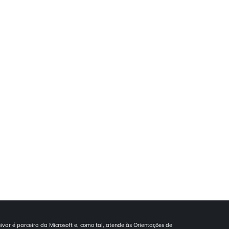
ivar é parceira da Microsoft e, como tal, atende às Orientações de