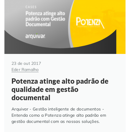
Automação de Processos
Hospitais e Clínicas
Cases de Sucesso
O QUE NOS DIFERENCIA?
DESCUBRA
Educação Corporativa
Instituições de Ensino
Nossas Unidades
Gerenciamento de NF-e
Departamento Pessoal
Blog
Adequação à LGPD
Departamento Financeiro
Trabalhe Conosco
23 de out 2017
Eder Ramalho
Assinatura Digital
Cooperativas
Potenza atinge alto padrão de
qualidade em gestão
Auditoria de Processos
documental
Transformação Digital
Arquivar - Gestão inteligente de documentos -
Entenda como a Potenza atinge alto padrão em
gestão documental com as nossas soluções.
Gestão do Departamento Pessoal