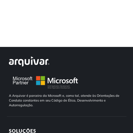
Automação de Processos
Hospitais e Clínicas
Cases de Sucesso
O QUE NOS DIFERENCIA?
DESCUBRA
Educação Corporativa
Instituições de Ensino
Nossas Unidades
Gerenciamento de NF-e
Departamento Pessoal
Blog
Adequação à LGPD
Departamento Financeiro
Trabalhe Conosco
Assinatura Digital
Cooperativas
Auditoria de Processos
A Arquivar é parceira da Microsoft e, como tal, atende às Orientações de
Conduta constantes em seu Código de Ética, Desenvolvimento e
Autorregulação.
Transformação Digital
Gestão do Departamento Pessoal
SOLUÇÕES