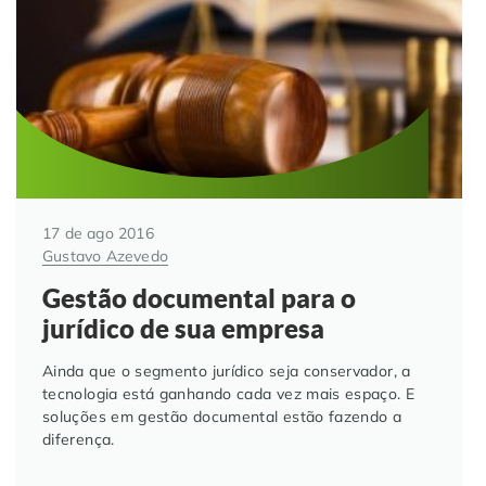
Automação de Processos
Hospitais e Clínicas
Cases de Sucesso
O QUE NOS DIFERENCIA?
DESCUBRA
Educação Corporativa
Instituições de Ensino
Nossas Unidades
Gerenciamento de NF-e
Departamento Pessoal
Blog
Adequação à LGPD
Departamento Financeiro
Trabalhe Conosco
17 de ago 2016
Gustavo Azevedo
Assinatura Digital
Cooperativas
Gestão documental para o
jurídico de sua empresa
Auditoria de Processos
Ainda que o segmento jurídico seja conservador, a
Transformação Digital
tecnologia está ganhando cada vez mais espaço. E
soluções em gestão documental estão fazendo a
diferença.
Gestão do Departamento Pessoal