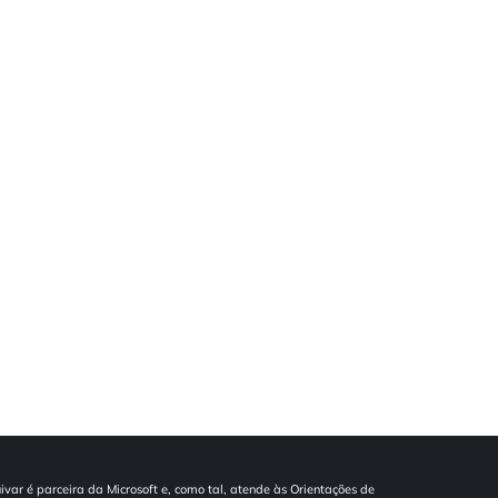
ivar é parceira da Microsoft e, como tal, atende às Orientações de