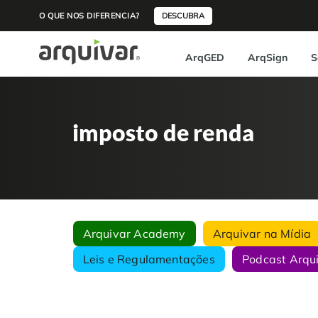
O QUE NOS DIFERENCIA?
DESCUBRA
ArqGED
ArqSign
S
imposto de renda
Arquivar Academy
Arquivar na Mídia
Leis e Regulamentações
Podcast Arqu