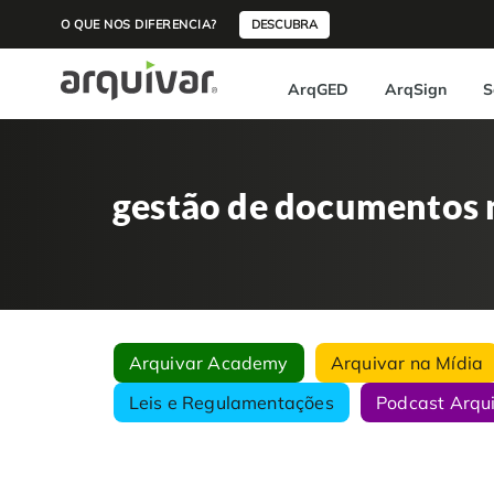
O QUE NOS DIFERENCIA?
DESCUBRA
ArqGED
ArqSign
S
gestão de documentos n
Arquivar Academy
Arquivar na Mídia
Leis e Regulamentações
Podcast Arqu