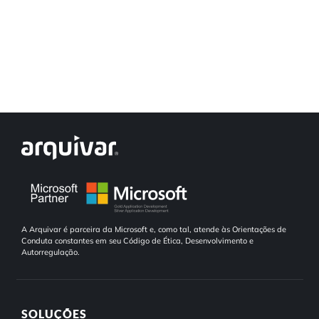
Automação de Processos
Hospitais e Clínicas
Cases de Sucesso
O QUE NOS DIFERENCIA?
DESCUBRA
Educação Corporativa
Instituições de Ensino
Nossas Unidades
Gerenciamento de NF-e
Departamento Pessoal
Blog
Adequação à LGPD
Departamento Financeiro
Trabalhe Conosco
Assinatura Digital
Cooperativas
Auditoria de Processos
A Arquivar é parceira da Microsoft e, como tal, atende às Orientações de
Conduta constantes em seu Código de Ética, Desenvolvimento e
Autorregulação.
Transformação Digital
Gestão do Departamento Pessoal
SOLUÇÕES