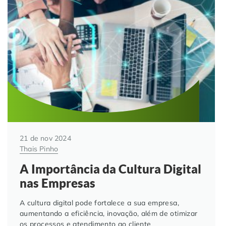
Automação de Processos
Hospitais e Clínicas
Cases de Sucesso
O QUE NOS DIFERENCIA?
DESCUBRA
Educação Corporativa
Instituições de Ensino
Nossas Unidades
Gerenciamento de NF-e
Departamento Pessoal
Blog
Adequação à LGPD
Departamento Financeiro
Trabalhe Conosco
Assinatura Digital
Cooperativas
21 de nov 2024
Thais Pinho
Auditoria de Processos
A Importância da Cultura Digital
Transformação Digital
nas Empresas
A cultura digital pode fortalece a sua empresa,
Gestão do Departamento Pessoal
aumentando a eficiência, inovação, além de otimizar
os processos e atendimento ao cliente