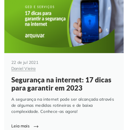
Automação de Processos
Hospitais e Clínicas
Cases de Sucesso
O QUE NOS DIFERENCIA?
DESCUBRA
Educação Corporativa
Instituições de Ensino
Nossas Unidades
Gerenciamento de NF-e
Departamento Pessoal
Blog
Adequação à LGPD
Departamento Financeiro
Trabalhe Conosco
22 de jul 2021
Daniel Vieira
Assinatura Digital
Cooperativas
Segurança na internet: 17 dicas
para garantir em 2023
Auditoria de Processos
A segurança na internet pode ser alcançada através
Transformação Digital
de algumas medidas rotineiras e de baixa
complexidade. Conhece-as agora!
Gestão do Departamento Pessoal
Leia mais