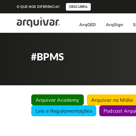
O QUE NOS DIFERENCIA?
DESCUBRA
ArqGED
ArqSign
S
#BPMS
Arquivar Academy
Arquivar na Mídia
Leis e Regulamentações
Podcast Arqu