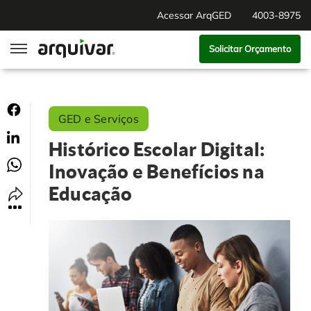
Acessar ArqGED
4003-8975
Solicitar Orçamento
ArqGED
GED e Serviços
ArqSign
Histórico Escolar Digital:
Soluções
Inovação e Benefícios na
Educação
Gestão de Documentos
Segmentos
Digitalização
RH Digital
Institucional
Software para BPM
Agronegócio
Sobre Nós