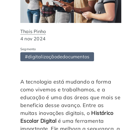
Automação de Processos
Hospitais e Clínicas
Cases de Sucesso
O QUE NOS DIFERENCIA?
DESCUBRA
Educação Corporativa
Instituições de Ensino
Nossas Unidades
Thais Pinho
Gerenciamento de NF-e
Departamento Pessoal
Blog
4 nov 2024
Segmento
Adequação à LGPD
Departamento Financeiro
Trabalhe Conosco
#digitalizaçãodedocumentos
Assinatura Digital
Cooperativas
A tecnologia está mudando a forma
Auditoria de Processos
como vivemos e trabalhamos, e a
educação é uma das áreas que mais se
Transformação Digital
beneficia desse avanço. Entre as
muitas inovações digitais, o
Histórico
Gestão do Departamento Pessoal
Escolar Digital
é uma ferramenta
importante. Ele melhora a segurança, a