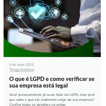
Automação de Processos
Hospitais e Clínicas
Cases de Sucesso
O QUE NOS DIFERENCIA?
DESCUBRA
Educação Corporativa
Instituições de Ensino
Nossas Unidades
Gerenciamento de NF-e
Departamento Pessoal
Blog
Adequação à LGPD
Departamento Financeiro
Trabalhe Conosco
Assinatura Digital
Cooperativas
5 de maio 2025
Thiago Barbosa
Auditoria de Processos
O que é LGPD e como verificar se
Transformação Digital
sua empresa está legal
Você provavelmente já ouviu falar da LGPD, mas será
Gestão do Departamento Pessoal
que sabe o que ela realmente exige da sua empresa?
Confira todos os detalhes no artigo