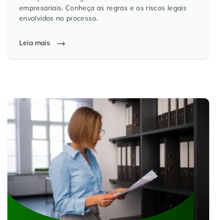
empresariais. Conheça as regras e os riscos legais
Controle e Organização de Documentos Físicos
envolvidos no processo.
Guarda de Documentos
Leia mais
Consultoria Documental