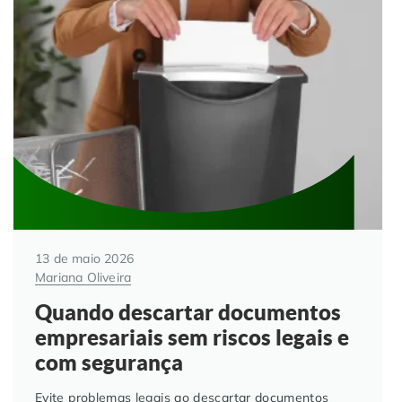
Automação de Processos
Hospitais e Clínicas
Cases de Sucesso
O QUE NOS DIFERENCIA?
DESCUBRA
Educação Corporativa
Instituições de Ensino
Nossas Unidades
Gerenciamento de NF-e
Departamento Pessoal
Blog
Adequação à LGPD
Departamento Financeiro
Trabalhe Conosco
Assinatura Digital
Cooperativas
13 de maio 2026
Auditoria de Processos
Mariana Oliveira
Quando descartar documentos
Transformação Digital
empresariais sem riscos legais e
com segurança
Gestão do Departamento Pessoal
Evite problemas legais ao descartar documentos