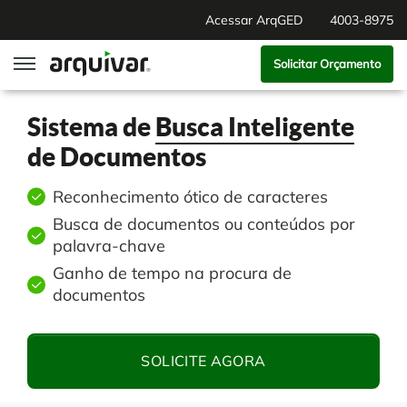
Acessar ArqGED
4003-8975
Solicitar Orçamento
ArqGED
Sistema de
Busca Inteligente
de Documentos
ArqSign
Reconhecimento ótico de caracteres
Soluções
Busca de documentos ou conteúdos por
palavra-chave
Gestão de Documentos
Segmentos
Ganho de tempo na procura de
documentos
Digitalização
RH Digital
Institucional
SOLICITE AGORA
Software para BPM
Agronegócio
Sobre Nós