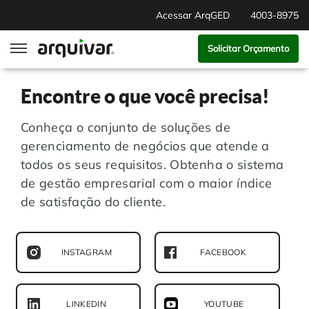
Acessar ArqGED
4003-8975
Solicitar Orçamento
ArqGED
Encontre o que você precisa!
ArqSign
Conheça o conjunto de soluções de
gerenciamento de negócios que atende a
Soluções
todos os seus requisitos. Obtenha o sistema
de gestão empresarial com o maior índice
de satisfação do cliente.
Gestão de Documentos
Segmentos
Digitalização
RH Digital
Institucional
INSTAGRAM
FACEBOOK
Software para BPM
Agronegócio
Sobre Nós
LINKEDIN
YOUTUBE