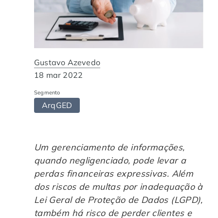
Automação de Processos
Hospitais e Clínicas
Cases de Sucesso
O QUE NOS DIFERENCIA?
DESCUBRA
Educação Corporativa
Instituições de Ensino
Nossas Unidades
Gustavo Azevedo
Gerenciamento de NF-e
Departamento Pessoal
Blog
18 mar 2022
Adequação à LGPD
Departamento Financeiro
Trabalhe Conosco
Segmento
ArqGED
Assinatura Digital
Cooperativas
Auditoria de Processos
Um gerenciamento de informações,
quando negligenciado, pode levar a
perdas financeiras expressivas. Além
Transformação Digital
dos riscos de multas por inadequação
à
Lei Geral de Proteção de Dados (LGPD)
,
Gestão do Departamento Pessoal
também há risco de perder clientes e