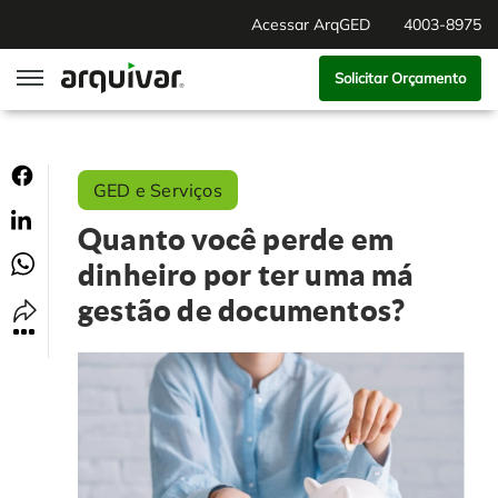
Acessar ArqGED
4003-8975
Solicitar Orçamento
ArqGED
GED e Serviços
ArqSign
Quanto você perde em
Soluções
dinheiro por ter uma má
gestão de documentos?
Gestão de Documentos
Segmentos
Digitalização
RH Digital
Institucional
Software para BPM
Agronegócio
Sobre Nós