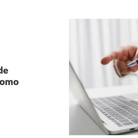
de
como