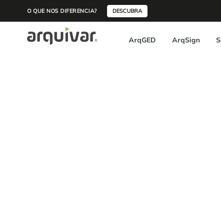
O QUE NOS DIFERENCIA?
DESCUBRA
ArqGED
ArqSign
S