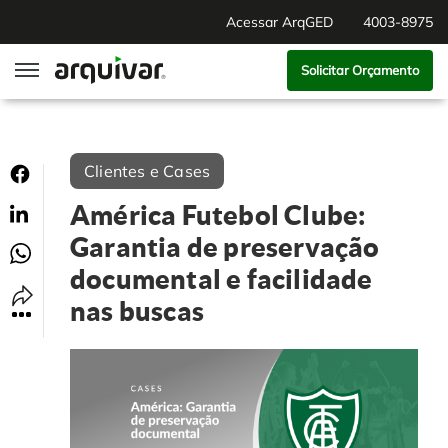
Acessar ArqGED
4003-8975
Solicitar Orçamento
ArqGED
Clientes e Cases
ArqSign
América Futebol Clube:
Soluções
Garantia de preservação
documental e facilidade
Gestão de Documentos
Segmentos
nas buscas
Digitalização
RH Digital
Institucional
Software para BPM
Agronegócio
Sobre Nós