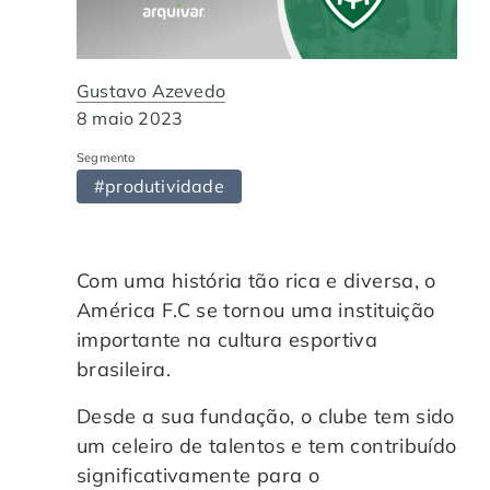
Automação de Processos
Hospitais e Clínicas
Cases de Sucesso
O QUE NOS DIFERENCIA?
DESCUBRA
Educação Corporativa
Instituições de Ensino
Nossas Unidades
Gustavo Azevedo
8 maio 2023
Gerenciamento de NF-e
Departamento Pessoal
Blog
Segmento
#produtividade
Adequação à LGPD
Departamento Financeiro
Trabalhe Conosco
Assinatura Digital
Cooperativas
Com uma história tão rica e diversa, o
América F.C se tornou uma instituição
Auditoria de Processos
importante na cultura esportiva
brasileira.
Transformação Digital
Desde a sua fundação, o clube tem sido
um celeiro de talentos e tem contribuído
Gestão do Departamento Pessoal
significativamente para o