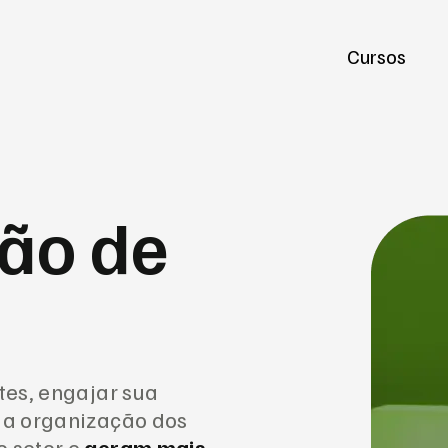
Cursos
ão de
ntes, engajar sua
o a organização dos
o setor e
geram mais